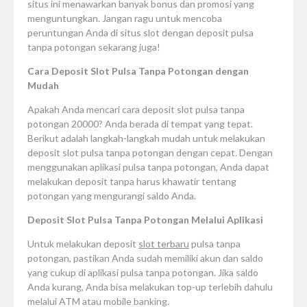
situs ini menawarkan banyak bonus dan promosi yang
menguntungkan. Jangan ragu untuk mencoba
peruntungan Anda di situs slot dengan deposit pulsa
tanpa potongan sekarang juga!
Cara Deposit Slot Pulsa Tanpa Potongan dengan
Mudah
Apakah Anda mencari cara deposit slot pulsa tanpa
potongan 20000? Anda berada di tempat yang tepat.
Berikut adalah langkah-langkah mudah untuk melakukan
deposit slot pulsa tanpa potongan dengan cepat. Dengan
menggunakan aplikasi pulsa tanpa potongan, Anda dapat
melakukan deposit tanpa harus khawatir tentang
potongan yang mengurangi saldo Anda.
Deposit Slot Pulsa Tanpa Potongan Melalui Aplikasi
Untuk melakukan deposit
slot terbaru
pulsa tanpa
potongan, pastikan Anda sudah memiliki akun dan saldo
yang cukup di aplikasi pulsa tanpa potongan. Jika saldo
Anda kurang, Anda bisa melakukan top-up terlebih dahulu
melalui ATM atau mobile banking.