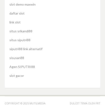
slot demo maxwin
daftar slot
link slot
situs srikandi88
situs siputri88
siputri88 link alternatif
sisusan88
Agen SIPUTRI88
slot gacor
COPYRIGHT © 2025 MUTILMEDIA
DULCET TEMA OLEH
FRT